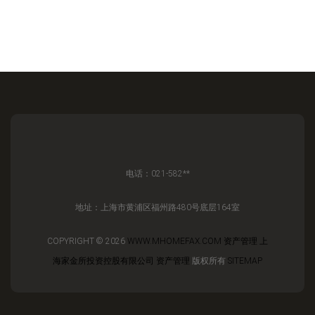
电话：021-582**
地址：上海市黄浦区福州路480号底层164室
COPYRIGHT © 2026
WWW.MHOMEFAX.COM
资产管理
上
海家金所投资控股有限公司
资产管理
版权所有
SITEMAP